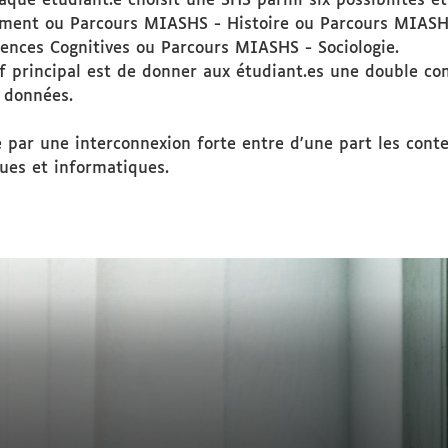
que étudiant.e choisit une SHS parmi six possibilités et 
ent ou Parcours MIASHS - Histoire ou Parcours MIASHS
ences Cognitives ou Parcours MIASHS - Sociologie.
tif principal est de donner aux étudiant.es une double co
 données.
 par une interconnexion forte entre d'une part les conte
ues et informatiques.