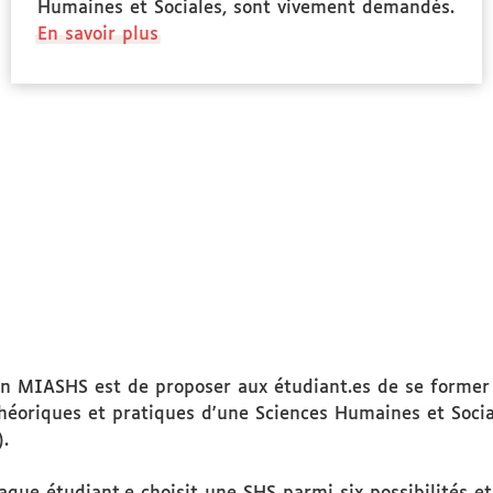
Humaines et Sociales, sont vivement demandés.
à
En savoir plus
propos
des
Public
ciblé
on MIASHS est de proposer aux étudiant.es de se former t
héoriques et pratiques d'une Sciences Humaines et Soci
.