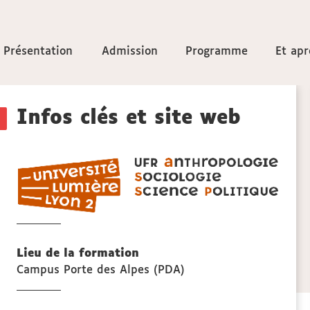
Accéder
Présentation
Présentation
Admission
Admission
Programme
Programme
Et apr
Et apr
aux
Détails
sections
Infos clés et site web
de
UFR
la
ASSP
anthr
fiche
sociol
et
scien
Lieu de la formation
politi
Campus Porte des Alpes (PDA)