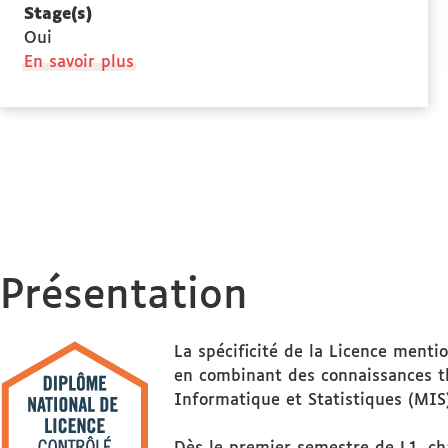
Stage(s)
Oui
à
En savoir plus
propos
des
Stage(s)
Présentation
La spécificité de la Licence menti
en combinant des connaissances t
Informatique et Statistiques (MIS)