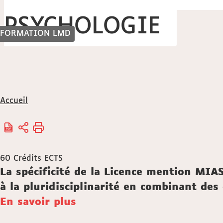
PSYCHOLOGIE
FORMATION LMD
Vous
Accueil
êtes
ici :
60
Crédits ECTS
Description
La spécificité de la Licence mention MIA
à la pluridisciplinarité en combinant de
En savoir plus