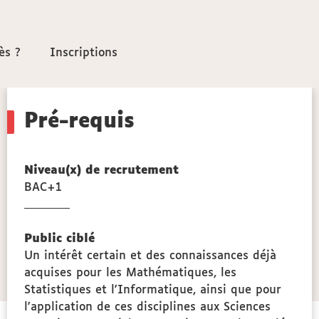
ès ?
ès ?
Inscriptions
Inscriptions
Pré-requis
Niveau(x) de recrutement
BAC+1
opologie,
ogie
Public ciblé
ce
Un intérêt certain et des connaissances déjà
que
acquises pour les Mathématiques, les
Statistiques et l'Informatique, ainsi que pour
l'application de ces disciplines aux Sciences