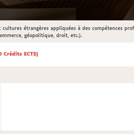
 cultures étrangères appliquées à des compétences profe
mmerce, géopolitique, droit, etc.).
E 3 LEA ANGLAIS - PORTUGAIS (30 Crédits ECTS)