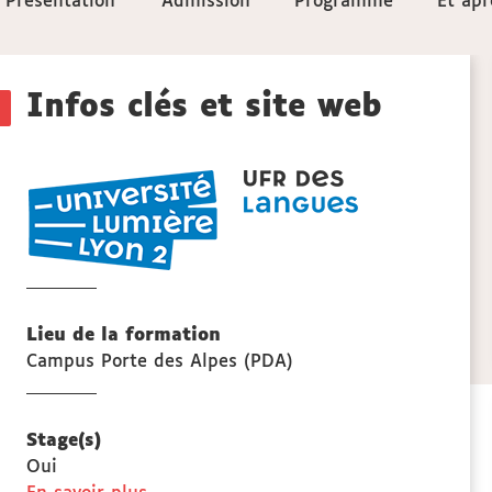
Présentation
Présentation
Admission
Admission
Programme
Programme
Et apr
Et apr
aux
Détails
sections
Infos clés et site web
de
UFR
la
LANGUES
fiche
Lieu de la formation
Campus Porte des Alpes (PDA)
Stage(s)
Oui