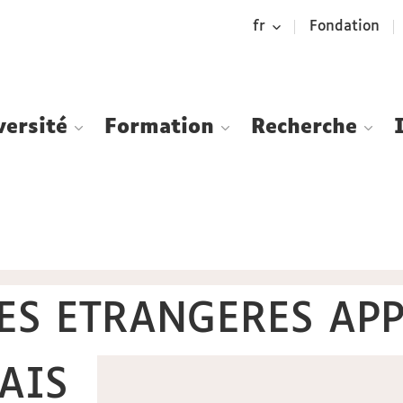
Aller
Navigation
Accès
Connexion
fr
Fondation
au
directs
contenu
versité
Formation
Recherche
ES ETRANGERES APP
AIS