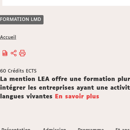
FORMATION LMD
Vous
Accueil
êtes
ici :
60
Crédits ECTS
Description
La mention LEA offre une formation pluri
intégrer les entreprises ayant une activit
langues vivantes
En savoir plus
Accéder