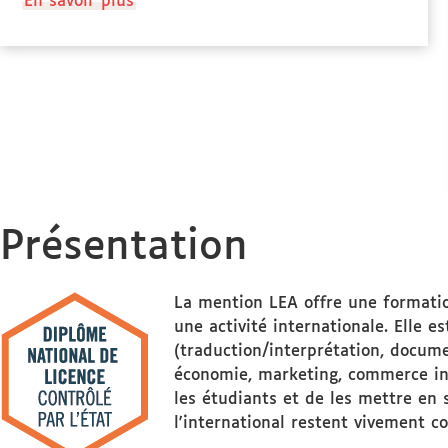
à
En savoir plus
propos
des
Stage(s)
Présentation
La mention LEA offre une formation
une activité internationale. Elle 
(traduction/interprétation, docum
économie, marketing, commerce inte
les étudiants et de les mettre en 
l'international restent vivement co