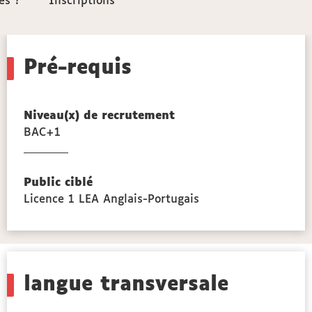
ès ?
ès ?
Inscriptions
Inscriptions
Pré-requis
Niveau(x) de recrutement
BAC+1
Public ciblé
Licence 1 LEA Anglais-Portugais
langue transversale