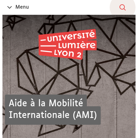
Aller
Navigation
Accès
Connexion
Menu
Ouvrir
au
directs
le
contenu
Aide à la Mobilité
Internationale (AMI)