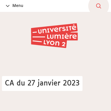
Aller
Navigation
Accès
Connexion
Menu
Ouvrir
au
directs
le
contenu
CA du 27 janvier 2023