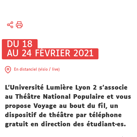
Vous
Accueil
êtes
Vie
ici :
des
DU 18
campus
AU 24 FÉVRIER 2021
Culture
En distanciel (visio / live)
L’Université Lumière Lyon 2 s’associe
au Théâtre National Populaire et vous
propose Voyage au bout du fil, un
dispositif de théâtre par téléphone
gratuit en direction des étudiant·es.