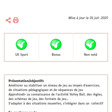
Vous
Mise à jour le 01 juil. 2025
Accueil
êtes
Vie
ici :
des
campus
Vie
sportive
UE Sport
Bonus
Non noté
Présentation/objectifs
Améliorer ou stabiliser un niveau de jeu au moyen d’exercices,
de situations pédagogiques et de séquences de jeu
Approfondir sa connaissance de l’activité Volley Ball, des règles,
des schémas de jeu, des formats de jeu...
S'adapter à des situations nouvelles, s'intégrer dans un collectif