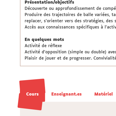
Présentation/objectifs
Découverte ou approfondissement de compét
Produire des trajectoires de balle variées, ta
replacer, s'orienter vers des stratégies, de
Accès aux connaissances spécifiques à l'activ
En quelques mots
Activité de réflexe
Activité d'opposition (simple ou double) av
Plaisir de jouer et de progresser. Convivialit
Cours
Cours
Enseignant.es
Enseignant.es
Matériel
Matériel