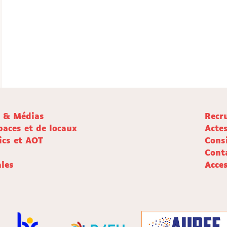
e & Médias
Recr
paces et de locaux
Acte
ics et AOT
Cons
Cont
les
Acces