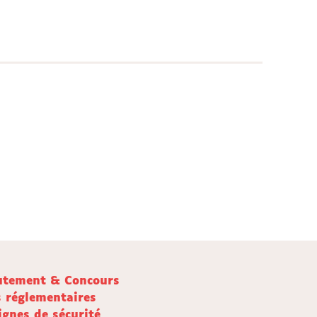
utement & Concours
s réglementaires
ignes de sécurité