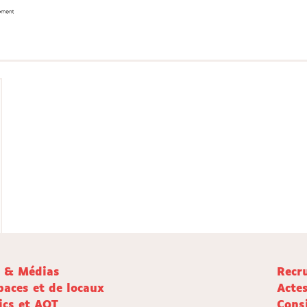
e & Médias
Recr
paces et de locaux
Acte
ics et AOT
Cons