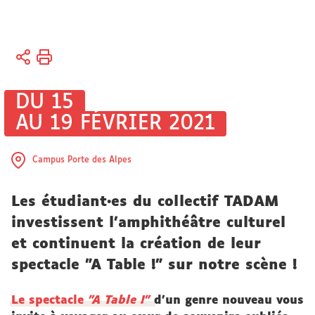
Vous
Accueil
êtes
Vie
ici :
des
DU 15
campus
AU 19 FÉVRIER 2021
Culture
Campus Porte des Alpes
Les étudiant·es du collectif TADAM
investissent l'amphithéâtre culturel
et continuent la création de leur
spectacle "A Table !" sur notre scène !
Le spectacle
"A Table !"
d’un genre nouveau vous