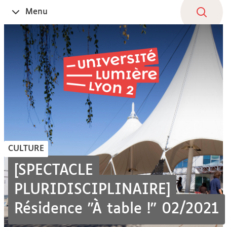
Aller
Navigation
Accès
Connexion
Menu
Ouvrir
au
directs
le
contenu
CULTURE
[SPECTACLE
PLURIDISCIPLINAIRE]
Résidence "À table !" 02/2021