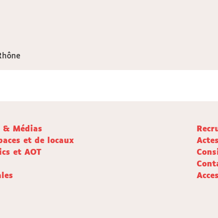
Rhône
e & Médias
Recr
paces et de locaux
Acte
ics et AOT
Cons
Cont
les
Acces