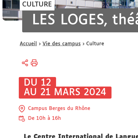
CULTURE
LES LOGES, thé
Vous
Accueil
Vie des campus
Culture
êtes
ici :
DU 12
AU 21 MARS 2024
Campus Berges du Rhône
De 10h à 16h
Le Centre International de Langue