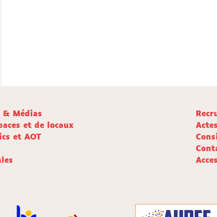
e & Médias
Recr
paces et de locaux
Acte
ics et AOT
Cons
Cont
les
Acces