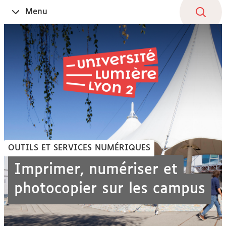
Aller
Navigation
Accès
Connexion
Menu
Ouvrir
au
directs
le
contenu
OUTILS ET SERVICES NUMÉRIQUES
Imprimer, numériser et
photocopier sur les campus