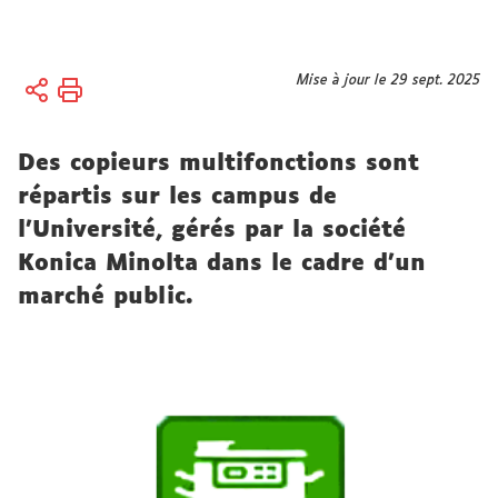
Vous
Mise à jour le 29 sept. 2025
Accueil
êtes
Vie des
ici :
campus
Des copieurs multifonctions sont
Numérique
répartis sur les campus de
l'Université, gérés par la société
Konica Minolta dans le cadre d'un
marché public.