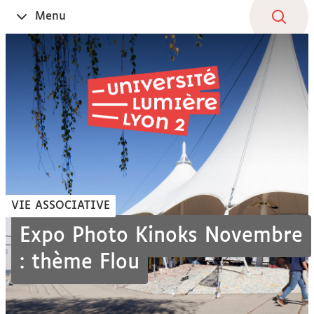
Aller
Navigation
Accès
Connexion
Menu
Ouvrir
au
directs
le
contenu
VIE ASSOCIATIVE
Expo Photo Kinoks Novembre
: thème Flou