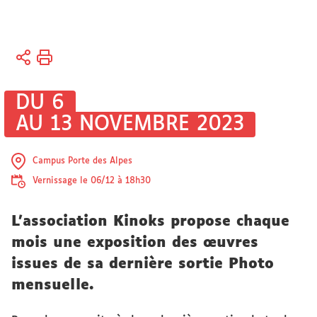
Vous
Accueil
êtes
Vie des
ici :
campus
DU 6
Vie
AU 13 NOVEMBRE 2023
associative
Campus Porte des Alpes
Vernissage le 06/12 à 18h30
L'association Kinoks propose chaque
mois une exposition des œuvres
issues de sa dernière sortie Photo
mensuelle.