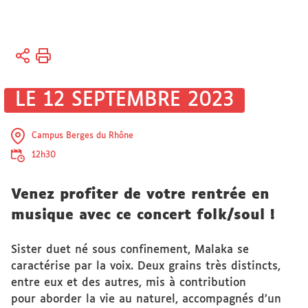
Vous
Accueil
êtes
Vie
ici :
des
LE 12 SEPTEMBRE 2023
campus
Culture
Campus Berges du Rhône
12h30
Venez profiter de votre rentrée en
musique avec ce concert folk/soul !
Sister duet né sous confinement, Malaka se
caractérise par la voix. Deux grains très distincts,
entre eux et des autres, mis à contribution
pour aborder la vie au naturel, accompagnés d’un