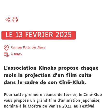
Vous
Accueil
êtes
Vie des
ici :
campus
LE 13 FÉVRIER 2025
Vie
associative
Campus Porte des Alpes
à 18h15
L'association Kinoks propose chaque
mois la projection d'un film culte
dans le cadre de son Ciné-Klub.
Pour cette première séance de février, le Ciné-Klub
vous propose un grand film d'animation japonaise,
nominé à la Mostra de Venise 2021, au Festival