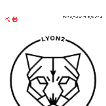
Vous
Mise à jour le 04 sept. 2024
Accueil
êtes
Vie des
ici :
campus
Vie
associative