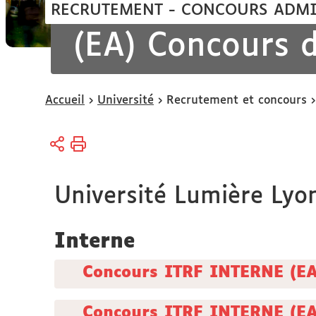
RECRUTEMENT - CONCOURS ADMI
(EA) Concours d
Vous
Accueil
Université
Recrutement et concours
êtes
ici :
Université Lumière Lyon
Interne
Concours ITRF INTERNE (EA)
Concours ITRF INTERNE (EA)