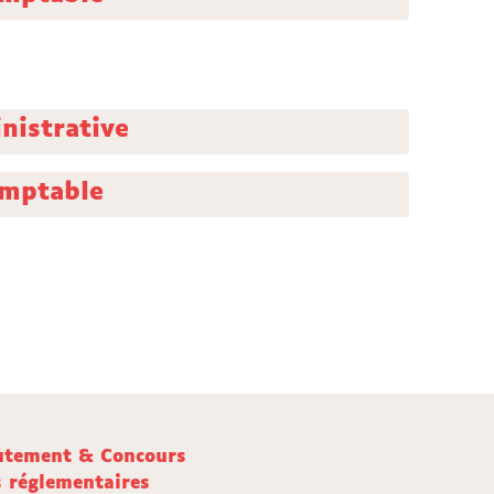
nistrative
omptable
utement & Concours
s réglementaires