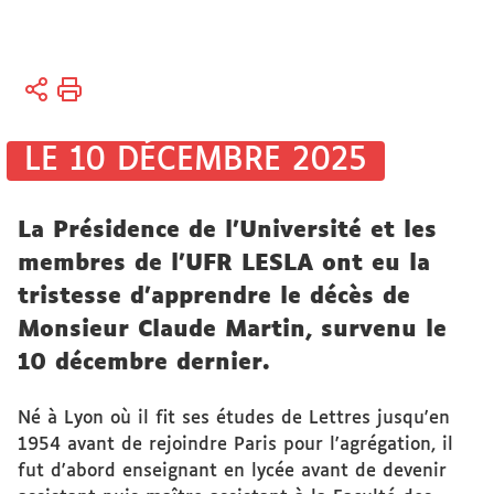
Vous
Accueil
êtes
ici :
Université
LE 10 DÉCEMBRE 2025
Actualités
La Présidence de l’Université et les
Hommage
membres de l'UFR LESLA ont eu la
- In
tristesse d'apprendre le décès de
memoriam
Monsieur Claude Martin, survenu le
10 décembre dernier.
Né à Lyon où il fit ses études de Lettres jusqu'en
1954 avant de rejoindre Paris pour l'agrégation, il
fut d'abord enseignant en lycée avant de devenir