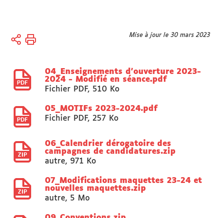
Vous
Mise à jour le 30 mars 2023
Accueil
êtes
Université
ici :
04_Enseignements d'ouverture 2023-
Organisation
2024 - Modifié en séance.pdf
Conseils,
Fichier PDF
,
510 Ko
Commissions,
Sections
05_MOTIFs 2023-2024.pdf
Fichier PDF
,
257 Ko
disciplinaires
CFVU
06_Calendrier dérogatoire des
campagnes de candidatures.zip
autre
,
971 Ko
07_Modifications maquettes 23-24 et
nouvelles maquettes.zip
autre
,
5 Mo
09_Conventions.zip