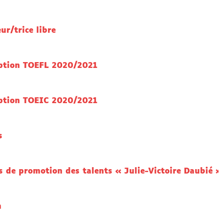
ur/trice libre
iption TOEFL 2020/2021
iption TOEIC 2020/2021
s
 de promotion des talents « Julie-Victoire Daubié 
n