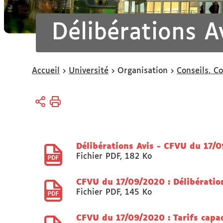
Délibérations 
Vous
Accueil
Université
Organisation
Conseils, C
êtes
ici :
Délibérations Avis - CFVU du 17/
Fichier PDF
,
182 Ko
CFVU du 17/09/2020 : Délibératio
Fichier PDF
,
145 Ko
CFVU du 17/09/2020 : Tarifs capac