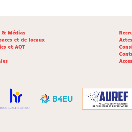
e & Médias
Recr
paces et de locaux
Acte
ics et AOT
Cons
Cont
les
Acces