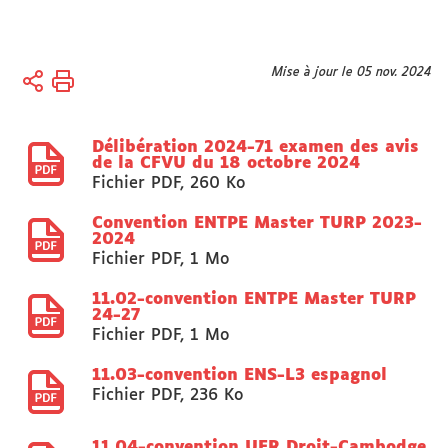
Vous
Mise à jour le 05 nov. 2024
Accueil
êtes
Université
ici :
Délibération 2024-71 examen des avis
Organisation
de la CFVU du 18 octobre 2024
Conseils,
Fichier PDF
,
260 Ko
Commissions,
Sections
Convention ENTPE Master TURP 2023-
2024
disciplinaires
Fichier PDF
,
1 Mo
CA
11.02-convention ENTPE Master TURP
24-27
Fichier PDF
,
1 Mo
11.03-convention ENS-L3 espagnol
Fichier PDF
,
236 Ko
11.04-convention UFR Droit-Cambodge