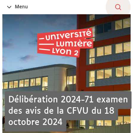
Aller
Navigation
Accès
Connexion
Menu
Ouvrir
au
directs
le
contenu
Délibération 2024-71 examen
des avis de la CFVU du 18
octobre 2024