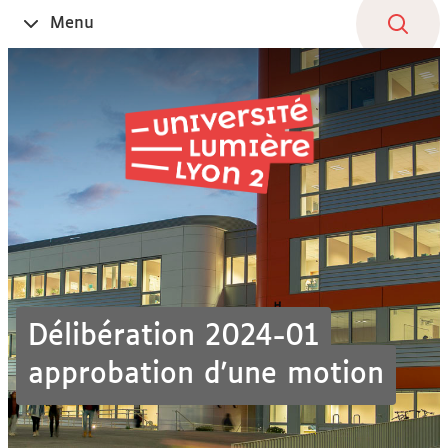
Aller
Navigation
Accès
Connexion
Menu
Ouvrir
au
directs
le
contenu
Délibération 2024-01
approbation d'une motion