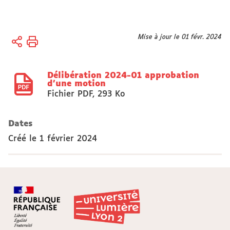
Vous
Mise à jour le 01 févr. 2024
Accueil
êtes
Université
ici :
Délibération 2024-01 approbation
Organisation
d'une motion
Conseils,
Fichier PDF
,
293 Ko
Commissions,
Sections
Dates
disciplinaires
Créé le
CA
1 février 2024