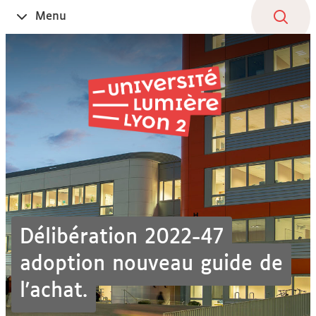
Aller
Navigation
Accès
Connexion
Menu
Ouvrir
au
directs
le
contenu
Délibération 2022-47
adoption nouveau guide de
l'achat.