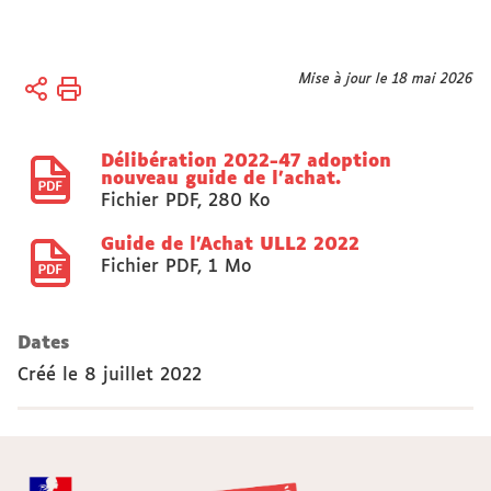
Vous
Mise à jour le 18 mai 2026
Accueil
êtes
Université
ici :
Délibération 2022-47 adoption
Organisation
nouveau guide de l'achat.
Conseils,
Fichier PDF
,
280 Ko
Commissions,
Sections
Guide de l'Achat ULL2 2022
Fichier PDF
,
1 Mo
disciplinaires
CA
Dates
Créé le
8 juillet 2022