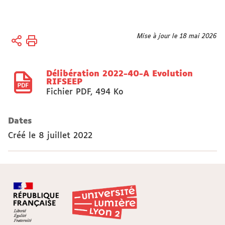
Vous
Mise à jour le 18 mai 2026
Accueil
êtes
Université
ici :
Délibération 2022-40-A Evolution
Organisation
RIFSEEP
Conseils,
Fichier PDF
,
494 Ko
Commissions,
Sections
Dates
disciplinaires
Créé le
CA
8 juillet 2022