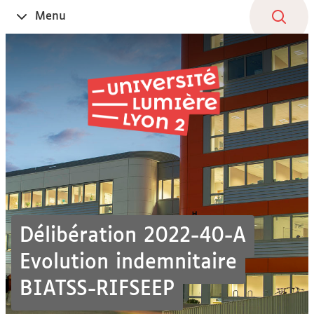
Aller
Navigation
Accès
Connexion
Menu
Ouvrir
au
directs
le
contenu
Délibération 2022-40-A
Evolution indemnitaire
BIATSS-RIFSEEP