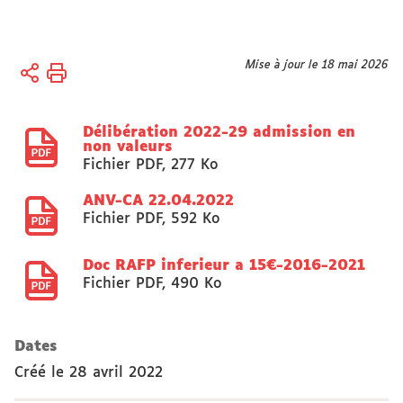
Vous
Mise à jour le 18 mai 2026
Accueil
êtes
Université
ici :
Délibération 2022-29 admission en
Organisation
non valeurs
Conseils,
Fichier PDF
,
277 Ko
Commissions,
Sections
ANV-CA 22.04.2022
Fichier PDF
,
592 Ko
disciplinaires
CA
Doc RAFP inferieur a 15€-2016-2021
Fichier PDF
,
490 Ko
Dates
Créé le
28 avril 2022