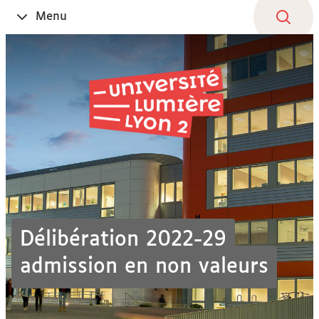
Aller
Navigation
Accès
Connexion
Menu
Ouvrir
au
directs
le
contenu
Délibération 2022-29
admission en non valeurs