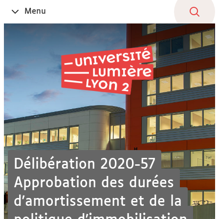
Aller
Navigation
Accès
Connexion
Menu
Ouvrir
au
directs
le
contenu
Délibération 2020-57
Approbation des durées
d'amortissement et de la