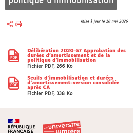
politique d'immobilisation
Vous
Mise à jour le 18 mai 2026
Accueil
êtes
Université
ici :
Organisation
Délibération 2020-57 Approbation des
Conseils,
durées d'amortissement et de la
Commissions,
politique d'immobilisation
Sections
Fichier PDF
,
266 Ko
disciplinaires
Seuils d'immobilisation et durées
CA
d'amortissement-version consolidée
après CA
Fichier PDF
,
338 Ko