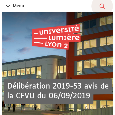
Aller
Navigation
Accès
Connexion
Menu
Ouvrir
au
directs
le
contenu
Délibération 2019-53 avis de
la CFVU du 06/09/2019