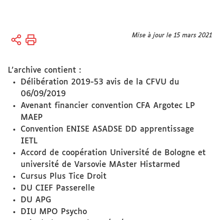
Vous
Mise à jour le 15 mars 2021
Accueil
êtes
Université
ici :
L'archive contient :
Organisation
Délibération 2019-53 avis de la CFVU du
Conseils,
06/09/2019
Commissions,
Avenant financier convention CFA Argotec LP
Sections
MAEP
disciplinaires
Convention ENISE ASADSE DD apprentissage
CA
IETL
Accord de coopération Université de Bologne et
université de Varsovie MAster Histarmed
Cursus Plus Tice Droit
DU CIEF Passerelle
DU APG
DIU MPO Psycho