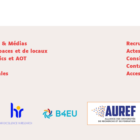
e & Médias
Recr
paces et de locaux
Acte
ics et AOT
Cons
Cont
les
Acces