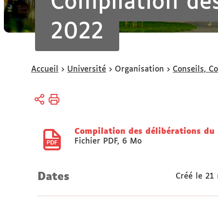
Compilation de
2022
Vous
Accueil
Université
Organisation
Conseils, C
êtes
ici :
Compilation des délibérations du
Fichier PDF
,
6 Mo
Dates
Créé le
21