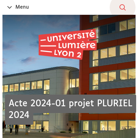
Aller
Navigation
Accès
Connexion
Menu
Ouvrir
au
directs
le
contenu
Acte 2024-01 projet PLURIEL
2024