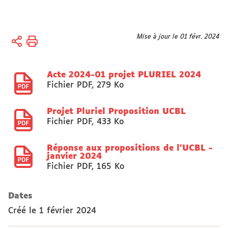
Vous
Mise à jour le 01 févr. 2024
Accueil
êtes
Université
ici :
Acte 2024-01 projet PLURIEL 2024
Organisation
Fichier PDF
,
279 Ko
Conseils,
Commissions,
Projet Pluriel Proposition UCBL
Sections
Fichier PDF
,
433 Ko
disciplinaires
CA
Réponse aux propositions de l'UCBL -
janvier 2024
Fichier PDF
,
165 Ko
Dates
Créé le
1 février 2024