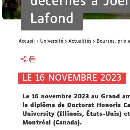
décernés à Joël
Lafond
Vous
Accueil
Université
Actualités
Bourses, prix e
êtes
ici :
LE 16 NOVEMBRE 2023
Le 16 novembre 2023 au Grand amp
le diplôme de Doctorat Honoris Ca
University (Illinois, États-Unis) 
Montréal (Canada).