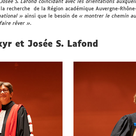
t Josée S. Lafond coïncidant avec les orientations auxquel
 la recherche de la Région académique Auvergne-Rhône-A
national »
ainsi que le besoin de
« montrer le chemin au
faire rêver »
.
r et Josée S. Lafond