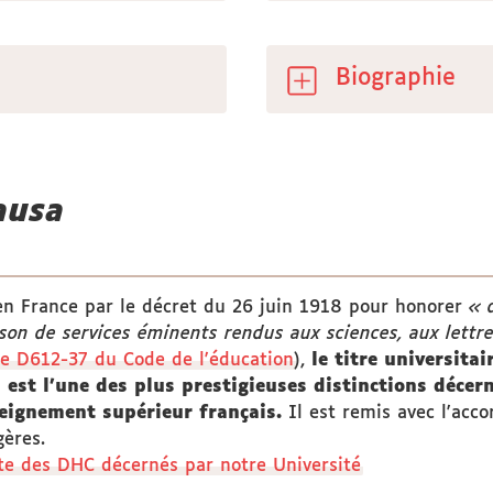
Biographie
ausa
en France par le décret du 26 juin 1918 pour honorer
« 
ison de services éminents rendus aux sciences, aux lettres
le D612-37 du Code de l'éducation
),
le titre universita
a
est l'une des plus prestigieuses distinctions décer
eignement supérieur français.
Il est remis avec l'acco
gères.
te des DHC décernés par notre Université