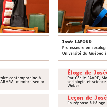
Josée LAFOND
Professeure en sexologi
Université du Québec à
Éloge de Jos
toire contemporaine à
Par Cécile FAVRE, Ma
 LARHRA, membre senior
sociologie et scienc
Weber
Leçon de Jos
En réponse à l'éloge