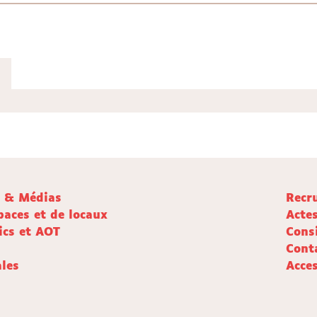
e & Médias
Recr
paces et de locaux
Acte
ics et AOT
Cons
Cont
les
Acces