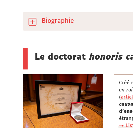
Biographie
Le doctorat
honoris c
Créé 
en ra
(
artic
caus
d’ens
étran
→ Lis