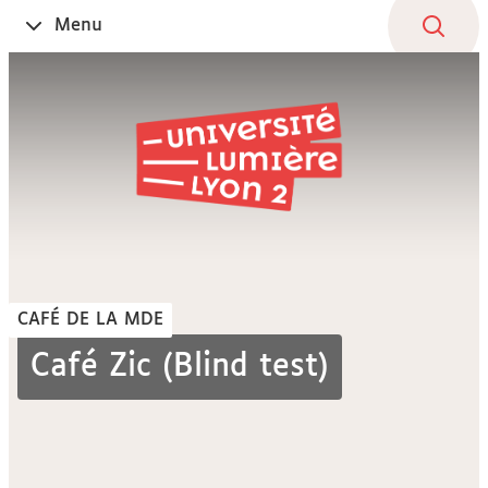
Aller
Navigation
Accès
Connexion
Menu
Ouvrir
au
directs
le
contenu
CAFÉ DE LA MDE
Café Zic (Blind test)