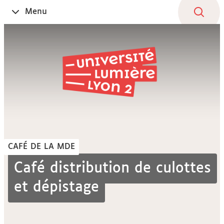
Aller
Navigation
Accès
Connexion
Menu
Ouvrir
au
directs
le
contenu
CAFÉ DE LA MDE
Café distribution de culottes
et dépistage