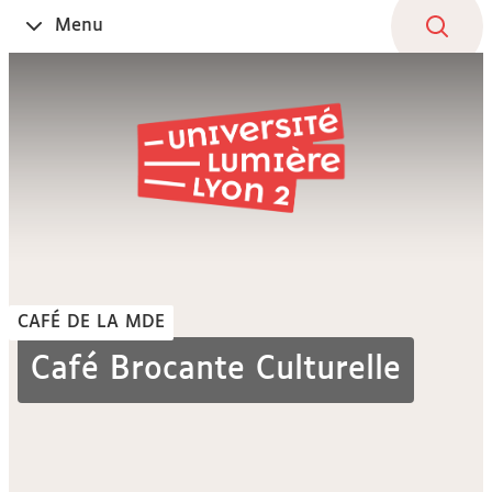
Aller
Navigation
Accès
Connexion
Menu
Ouvrir
au
directs
le
contenu
CAFÉ DE LA MDE
Café Brocante Culturelle