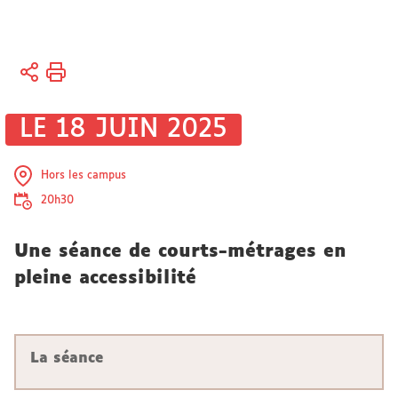
Vous
Accueil
êtes
ici :
Université
LE 18 JUIN 2025
Actualités
Hors les campus
20h30
Une séance de courts-métrages en
pleine accessibilité
La séance