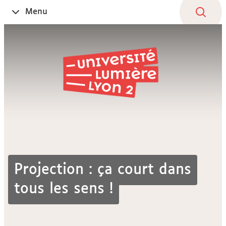
Aller
Navigation
Accès
Connexion
Menu
Ouvrir
au
directs
le
contenu
Projection : ça court dans
tous les sens !