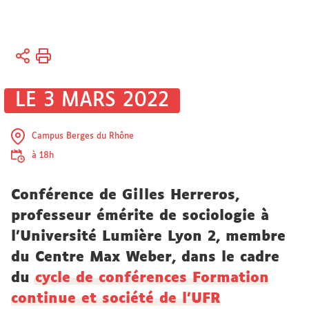
Vous
Accueil
êtes
ici :
Université
LE 3 MARS 2022
Actualités
Campus Berges du Rhône
à 18h
Conférence de Gilles Herreros,
professeur émérite de sociologie à
l’Université Lumière Lyon 2, membre
du Centre Max Weber, dans le cadre
du
cycle de conférences Formation
continue et société de l'UFR