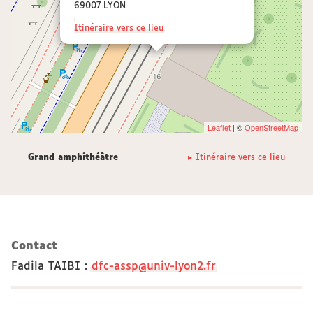
69007 LYON
Itinéraire vers ce lieu
Leaflet
| ©
OpenStreetMap
Grand amphithéâtre
Itinéraire vers ce lieu
Contact
Fadila TAIBI
:
dfc-assp@univ-lyon2.fr