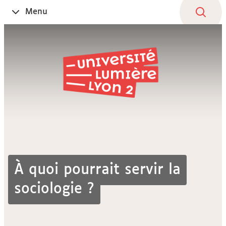
Aller
Navigation
Accès
Connexion
Menu
Ouvrir
au
directs
le
contenu
À quoi pourrait servir la
sociologie ?