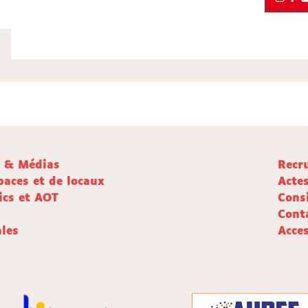
e & Médias
Recr
paces et de locaux
Acte
ics et AOT
Cons
Cont
les
Acces