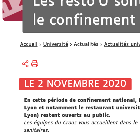
Les resto'U son
le confinement
Vous
Accueil
Université
Actualités
Actualités uni
êtes
ici :
LE 2 NOVEMBRE 2020
En cette période de confinement national, 
Lyon et notamment le restaurant universit
Lyon) restent ouverts au public.
Les équipes du Crous vous accueillent dans le 
sanitaires.