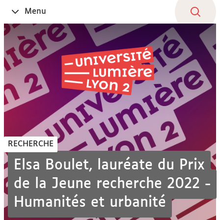
Aller
Navigation
Accès
Connexion
Menu
Ouvrir
au
directs
le
contenu
RECHERCHE
Elsa Boulet, lauréate du Prix
de la Jeune recherche 2022 -
Humanités et urbanité