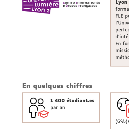
Lyon 
forma
FLE p
l’Uni
perfe
d'int
En fo
missi
méthod
En quelques chiffres
1 400 étudiant.es
par an
(6%)