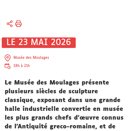
Vous
Accueil
êtes
Sciences
ici :
et société
LE 23 MAI 2026
Patrimoine
scientifique
Musée des Moulages
Musée
18h à 21h
des
Moulages
Le Musée des Moulages présente
plusieurs siècles de sculpture
classique, exposant dans une grande
halle industrielle convertie en musée
les plus grands chefs d’œuvre connus
de l'Antiquité greco-romaine, et de