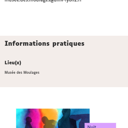
musee.des.moulages@univ-lyon2.fr
Informations pratiques
Lieu(x)
Musée des Moulages