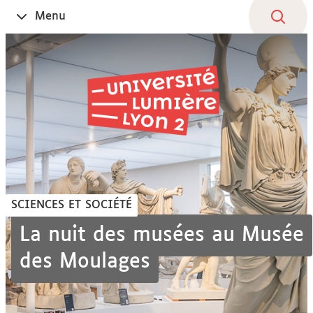
Aller
Navigation
Accès
Connexion
Menu
Ouvrir
au
directs
le
contenu
SCIENCES ET SOCIÉTÉ
La nuit des musées au Musée
des Moulages