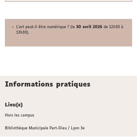
L’art peut-il être numérique ? (le
30 avril 2026
de 12h30 à
13h30).
Informations pratiques
Lieu(x)
Hors les campus
Bibliothèque Municipale Part-Dieu / Lyon 3e