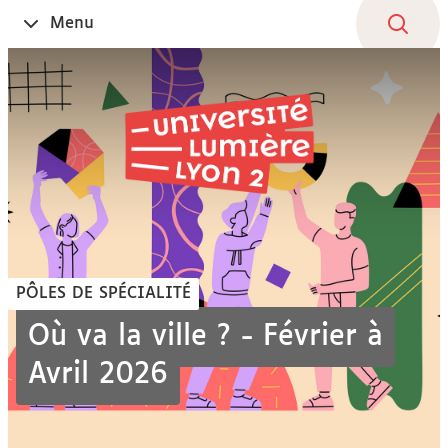
Aller
Navigation
Accès
Connexion
Menu
Ouvrir
au
directs
le
contenu
PÔLES DE SPÉCIALITÉ
Où va la ville ? - Février à
Avril 2026