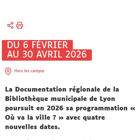
Vous
Accueil
êtes
Sciences
ici :
et société
DU 6 FÉVRIER
AU 30 AVRIL 2026
Engagement
Les pôles
de
Hors les campus
spécialités
La Documentation régionale de la
Bibliothèque municipale de Lyon
poursuit en 2026 sa programmation «
Où va la ville ? » avec quatre
nouvelles dates.