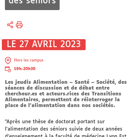
des seniors
Vous
Accueil
êtes
Sciences
ici :
et société
LE 27 AVRIL 2023
Engagement
Chaires
Hors les campus
Chaire
19h-20h30
TrALIM
Les jeudis Alimentation – Santé – Société, des
séances de discussion et de débat entre
chercheur.es et acteurs.rices des Transitions
Alimentaires, permettent de réinterroger la
place de l’alimentation dans nos sociétés.
"Après une thèse de doctorat portant sur
l'alimentation des séniors suivie de deux années
d'enseignement à la faculté de médecine Lyon Est,