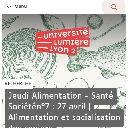
Aller
Navigation
Accès
Connexion
Menu
Ouvrir
au
directs
le
contenu
RECHERCHE
Jeudi Alimentation - Santé
Sociétén°7 : 27 avril |
Alimentation et socialisation