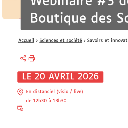
Webinaire #3 d
Boutique des S
Vous
Accueil
Sciences et société
Savoirs et innovat
êtes
ici :
LE 20 AVRIL 2026
En distanciel (visio / live)
de 12h30 à 13h30