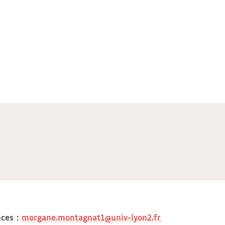
nces
:
morgane.montagnat1@univ-lyon2.fr