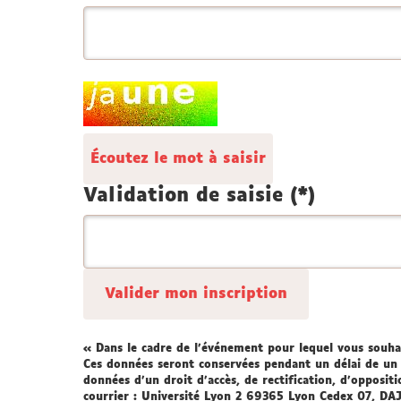
Champ
pour
les
Écoutez le mot à saisir
robots.
Si
Validation de saisie (*)
vous
êtes
humains,
merci
de
le
laisser
« Dans le cadre de l'événement pour lequel vous souhai
Ces données seront conservées pendant un délai de un 
vide.
données d’un droit d’accès, de rectification, d’opposit
courrier : Université Lyon 2 69365 Lyon Cedex 07, DAJ