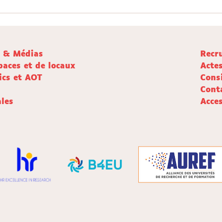
e & Médias
Recr
paces et de locaux
Acte
ics et AOT
Cons
Cont
les
Acces