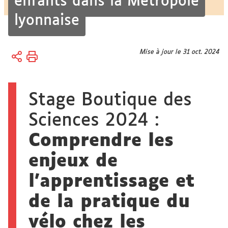
enfants dans la Métropole
lyonnaise
Vous
Mise à jour le 31 oct. 2024
Accueil
êtes
ici :
Sciences
et société
Stage Boutique des
Savoirs
et
Sciences 2024 :
innovation
Comprendre les
Boutique
enjeux de
des
Sciences
l'apprentissage et
de la pratique du
vélo chez les