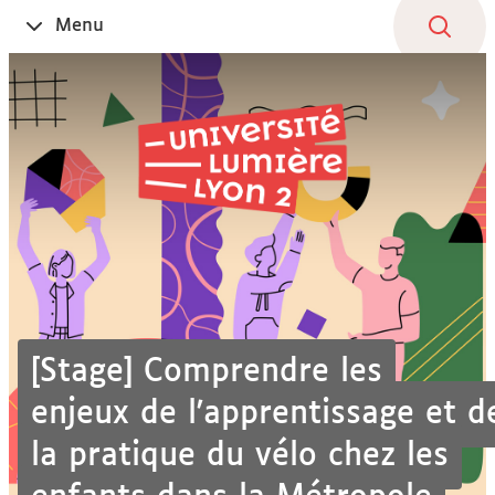
Aller
Navigation
Accès
Connexion
Menu
Ouvrir
au
directs
le
contenu
[Stage] Comprendre les
enjeux de l'apprentissage et d
la pratique du vélo chez les