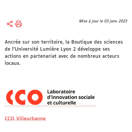
Vous
Mise à jour le 03 janv. 2023
Accueil
êtes
ici :
Sciences
Ancrée sur son territoire, la Boutique des sciences
et société
de l’Université Lumière Lyon 2 développe ses
Savoirs
actions en partenariat avec de nombreux acteurs
et
locaux.
innovation
Boutique
des
Sciences
CCO Villeurbanne