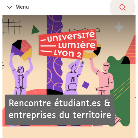
Aller
Navigation
Accès
Connexion
Menu
Ouvrir
au
directs
le
contenu
Rencontre étudiant.es &
entreprises du territoire