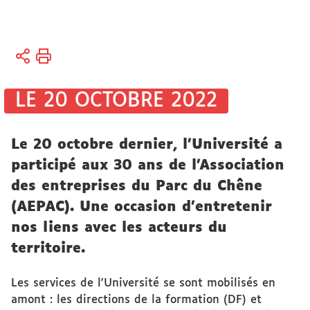
Vous
Accueil
êtes
ici :
Sciences
LE 20 OCTOBRE 2022
et société
Partage
des
Le 20 octobre dernier, l'Université a
savoirs
participé aux 30 ans de l’Association
des entreprises du Parc du Chêne
Actualités
(AEPAC). Une occasion d'entretenir
nos liens avec les acteurs du
territoire.
Les services de l'Université se sont mobilisés en
amont : les directions de la formation (DF) et