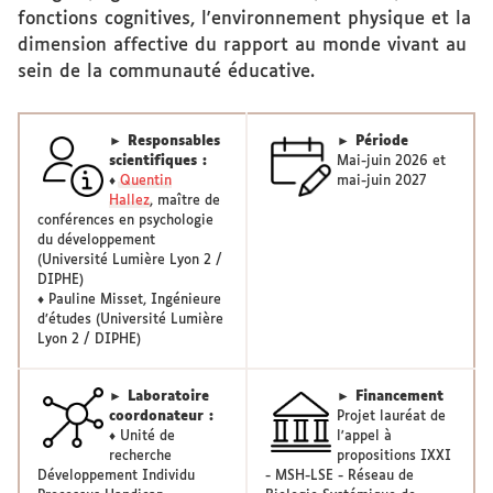
fonctions cognitives, l'environnement physique et la
dimension affective du rapport au monde vivant au
sein de la communauté éducative.
► Responsables
► Période
scientifiques :
Mai-juin 2026 et
♦
Quentin
mai-juin 2027
Hallez
, maître de
conférences en psychologie
du développement
(Université Lumière Lyon 2 /
DIPHE)
♦ Pauline Misset, Ingénieure
d’études (Université Lumière
Lyon 2 / DIPHE)
► Laboratoire
► Financement
coordonateur :
Projet lauréat de
♦ Unité de
l'appel à
recherche
propositions IXXI
Développement Individu
- MSH-LSE - Réseau de