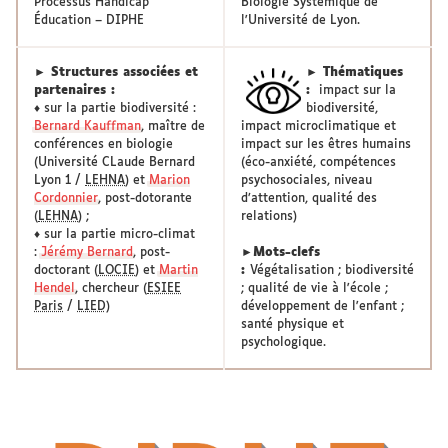
Processus Handicap
Biologie Systémique de
Éducation – DIPHE
l'Université de Lyon.
► Structures associées et
► Thématiques
partenaires :
:
impact sur la
♦ sur la partie biodiversité :
biodiversité,
Bernard Kauffman
, maître de
impact microclimatique et
conférences en biologie
impact sur les êtres humains
(Université CLaude Bernard
(éco-anxiété, compétences
Lyon 1 /
LEHNA
) et
Marion
psychosociales, niveau
Cordonnier
, post-dotorante
d’attention, qualité des
(
LEHNA
) ;
relations)
♦ sur la partie micro-climat
:
Jérémy Bernard
, post-
►Mots-clefs
doctorant (
LOCIE
) et
Martin
:
Végétalisation ; biodiversité
Hendel
, chercheur (
ESIEE
; qualité de vie à l'école ;
Paris
/
LIED)
développement de l'enfant ;
santé physique et
psychologique.