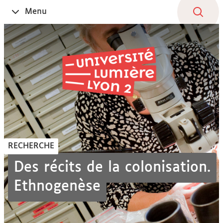
Aller
Navigation
Accès
Connexion
Menu
Ouvrir
au
directs
le
contenu
RECHERCHE
Des récits de la colonisation.
Ethnogenèse