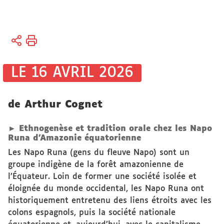
Vous
Accueil
êtes
Recherche
ici :
Actualités
LE 16 AVRIL 2026
Publications
scientifiques
de Arthur Cognet
► Ethnogenèse et tradition orale chez les Napo
Runa d’Amazonie équatorienne
Les Napo Runa (gens du fleuve Napo) sont un
groupe indigène de la forêt amazonienne de
l’Équateur. Loin de former une société isolée et
éloignée du monde occidental, les Napo Runa ont
historiquement entretenu des liens étroits avec les
colons espagnols, puis la société nationale