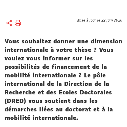
Vous
Mise à jour le 22 juin 2026
Accueil
êtes
ici :
Recherche
Vous souhaitez donner une dimension
Études
doctorales
internationale à votre thèse ? Vous
et HDR
voulez vous informer sur les
Réaliser
possibilités de financement de la
un
mobilité internationale ? Le pôle
doctorat
international de la Direction de la
Recherche et des Ecoles Doctorales
(DRED) vous soutient dans les
démarches liées au doctorat et à la
mobilité internationale.