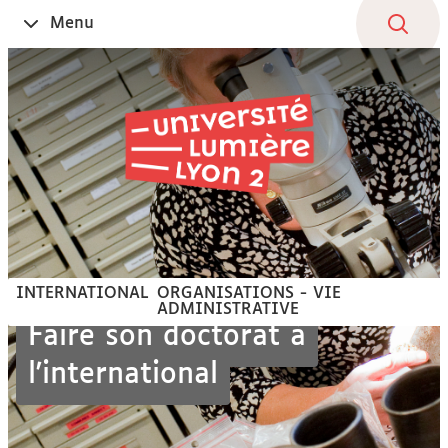
Aller
Navigation
Accès
Connexion
Menu
Ouvrir
au
directs
le
contenu
INTERNATIONAL
ORGANISATIONS - VIE
ADMINISTRATIVE
Faire son doctorat à
l'international