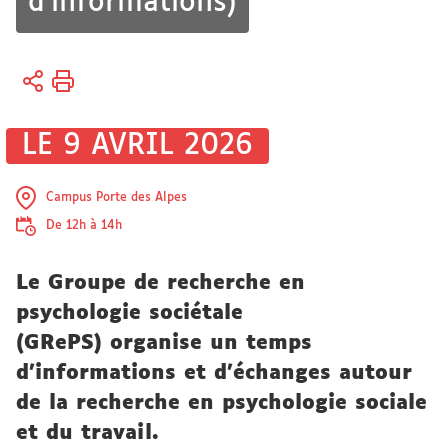
d'informations)
Vous
Accueil
êtes
ici :
Recherche
LE 9 AVRIL 2026
Études
doctorales
et HDR
Campus Porte des Alpes
Réaliser
De 12h à 14h
un
doctorat
Le Groupe de recherche en
psychologie sociétale
(GRePS) organise un temps
d'informations et d'échanges autour
de la recherche en psychologie sociale
et du travail.