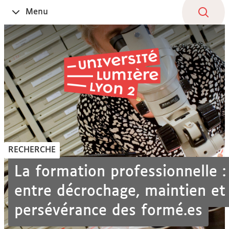
Aller
Navigation
Accès
Connexion
Menu
Ouvrir
au
directs
le
contenu
RECHERCHE
La formation professionnelle :
entre décrochage, maintien et
persévérance des formé.es