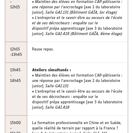
-
♦
Maintien des élèves en formation CAP-pâtisserie :
12h15
une réponse par l'ancrochage
[axe 2 du laboratoire
junior].
Salle GAI.131 (Bâtiment GAÏA, 1er étage)
♦
L'entreprise et le savoir-être au secours de l'école
et de ses décrocheurs : enquête sur le
dispositif prépa apprentissage
[axe 3 du laboratoire
junior].
Salle GAI.418 (Bâtiment GAÏA, 4ème étage)
12h15
Pause repas.
-13h45
13h45
Ateliers simultanés :
-
♦ Maintien des élèves en formation CAP-pâtisserie :
14h45
une réponse par l'ancrochage [axe 2 du laboratoire
junior].
Salle GAI.131
♦ L'entreprise et le savoir-être au secours de l'école
et de ses décrocheurs : enquête sur le
dispositif prépa apprentissage [axe 3 du laboratoire
junior].
Salle GAI.418
15h00
La formation professionnelle en Chine et en Suède,
-
quelle réalité de terrain par rapport à la France ?