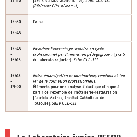
15h30
[axe 4 du laboratoire junior].
Salle CLI.-111
(Bâtiment Clio, niveau -1)
15h30
Pause
-
15h45
15h45
Favoriser l'ancrochage scolaire en lycée
-
professionnel par l'innovation pédagogique ?
[axe 5
16h15
du laboratoire junior].
Salle CLI.-111
16h15
Entre émancipation et dominations, tensions et "en-
-
je" de la formation professionnelle.
17h00
Éléments pour une analyse didactique clinique à
partir de l'exemple de l'hôtellerie-restauration
[Patricia Mothes, Institut Catholique de
Toulouse].
Salle CLI.-111