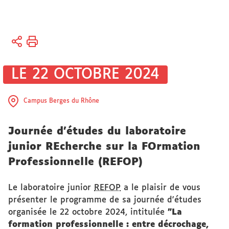
Vous
Accueil
êtes
Recherche
ici :
Actualités
LE 22 OCTOBRE 2024
Agenda des
manifestations
scientifiques
Campus Berges du Rhône
Journée d'études du laboratoire
junior REcherche sur la FOrmation
Professionnelle (REFOP)
Le laboratoire junior
REFOP
a le plaisir de vous
présenter le programme de sa journée d'études
organisée le 22 octobre 2024, intitulée
"La
formation professionnelle : entre décrochage,